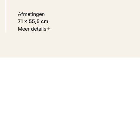
Afmetingen
71 × 55,5 cm
Soort werk
Meer details
Werken op papier
Inventarisnummer
KM 100.343