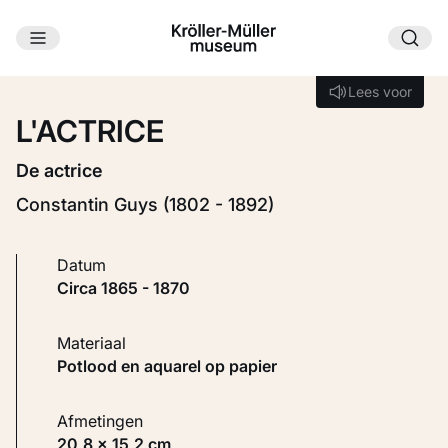
Ga naar hoofdinhoud
Laden...
Lees voor
Lees voor
L'ACTRICE
De actrice
Constantin Guys (1802 - 1892)
Datum
circa 1865 - 1870
Materiaal
Potlood en aquarel op papier
Afmetingen
20,8 × 15,2 cm