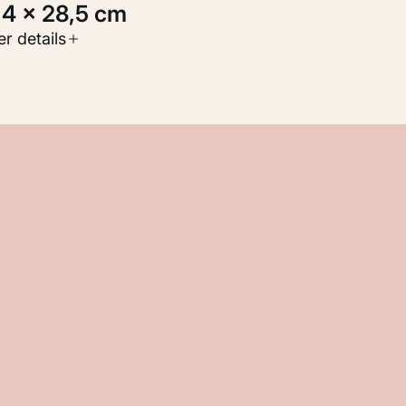
9,4 × 28,5 cm
oort werk
r details
Werken op papier
nventarisnummer
M 110.794