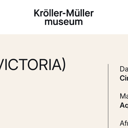
Laden...
VICTORIA)
c
A