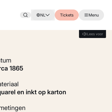
NL
Tickets
Menu
Lees voor
Lees voor
Datum
irca 1865
Materiaal
Aquarel en inkt op karton
fmetingen