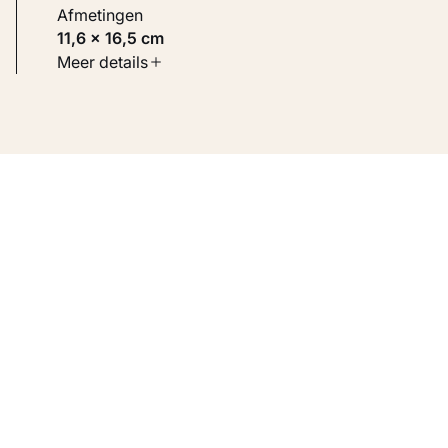
Afmetingen
11,6 × 16,5 cm
Soort werk
Meer details
Werken op papier
Inventarisnummer
KM 103.928