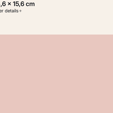
3,6 × 15,6 cm
oort werk
r details
Werken op papier
nventarisnummer
KM 102.594