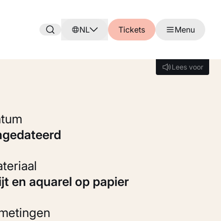
NL
Tickets
Menu
Lees voor
Lees voor
Datum
ongedateerd
Materiaal
rijt en aquarel op papier
fmetingen