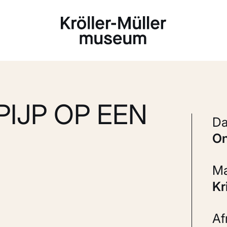
Laden...
PIJP OP EEN
K
A