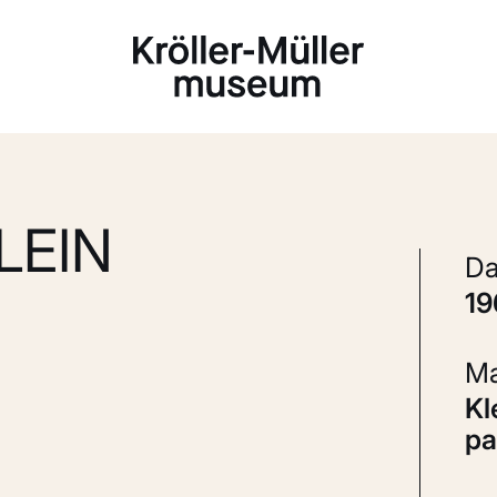
Laden...
LEIN
1
Kleurenfoto (chromogene foto op PE
pa