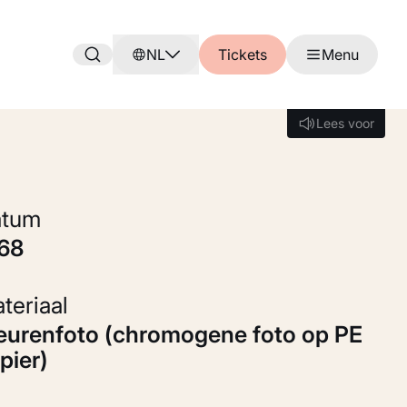
NL
Tickets
Menu
Lees voor
Lees voor
Datum
968
Materiaal
pier)