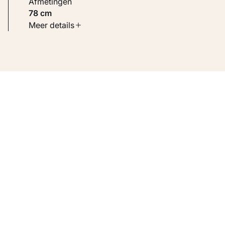
Afmetingen
78 cm
Soort werk
Meer details
Beelden
Inventarisnummer
KM 120.344