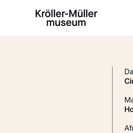
Laden...
c
H
A