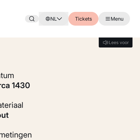
NL
Tickets
Menu
Lees voor
Lees voor
Datum
irca 1430
Materiaal
out
fmetingen