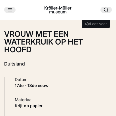
Ga naar hoofdinhoud
Laden...
Lees voor
Lees voor
VROUW MET EEN
WATERKRUIK OP HET
HOOFD
Duitsland
Datum
17de - 18de eeuw
Materiaal
Krijt op papier