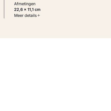
Afmetingen
22,6 × 11,1 cm
Soort werk
Meer details
Werken op papier
Inventarisnummer
KM 106.392 RECTO