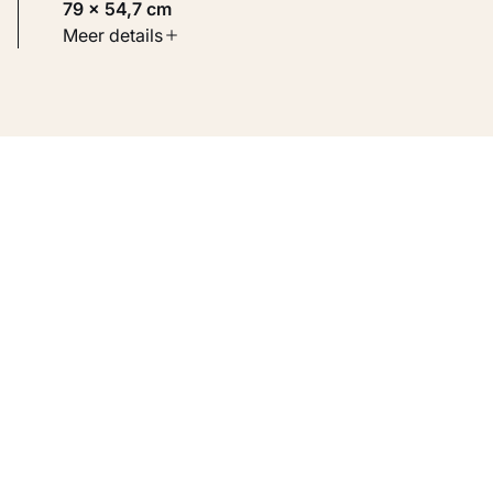
79 × 54,7 cm
Soort werk
Meer details
Werken op papier
Inventarisnummer
KM 116.210