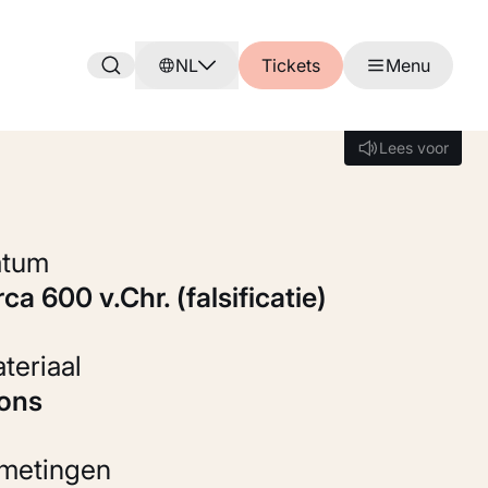
NL
Tickets
Menu
Lees voor
Lees voor
Datum
irca 600 v.Chr. (falsificatie)
Materiaal
rons
fmetingen