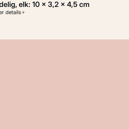
-delig, elk: 10 × 3,2 × 4,5 cm
oort werk
r details
eelden
nventarisnummer
M 114.396