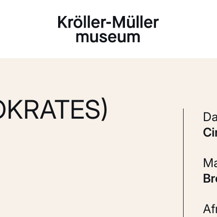
Laden...
OKRATES)
c
B
A