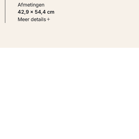
Afmetingen
42,9 × 54,4 cm
Soort werk
Meer details
Werken op papier
Inventarisnummer
KM 114.586