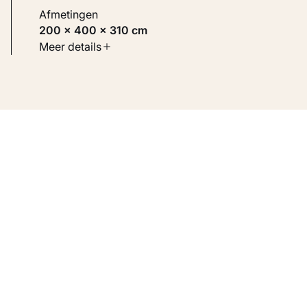
Afmetingen
200 × 400 × 310 cm
Soort werk
Meer details
Beelden
Inventarisnummer
KM 112.367
Bron
Verworven met steun van de Vereniging
Rembrandt