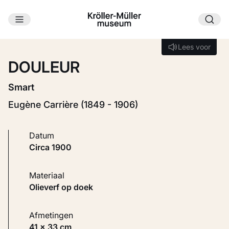
Ga naar hoofdinhoud
Laden...
Lees voor
Lees voor
DOULEUR
Smart
Eugène Carrière (1849 - 1906)
Datum
circa 1900
Materiaal
Olieverf op doek
Afmetingen
41 × 33 cm