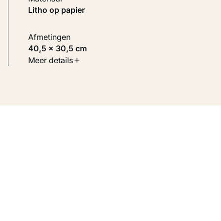
Litho op papier
Afmetingen
40,5 × 30,5 cm
Soort werk
Meer details
Werken op papier
Inventarisnummer
KM 109.802