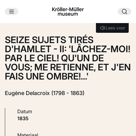
Ga naar hoofdinhoud
Laden...
Lees voor
Lees voor
SEIZE SUJETS TIRÉS
D'HAMLET - II: 'LÂCHEZ-MOI!
PAR LE CIEL! QU'UN DE
VOUS; ME RETIENNE, ET J'EN
FAIS UNE OMBRE!...'
Eugène Delacroix (1798 - 1863)
Datum
1835
Materiaal