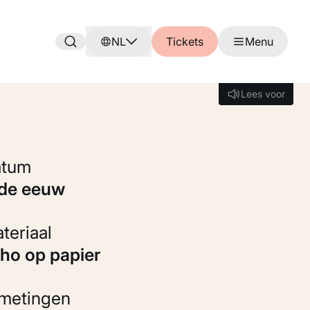
NL
Tickets
Menu
Lees voor
Lees voor
Datum
9de eeuw
Materiaal
itho op papier
fmetingen