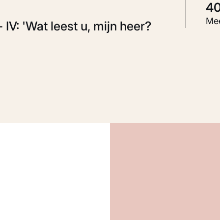
4
S
Mee
IV: 'Wat leest u, mijn heer?
I
K