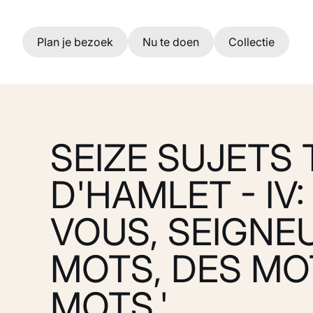
Ga naar hoofdinhoud
Plan je bezoek
Nu te doen
Collectie
SEIZE SUJETS 
D'HAMLET - IV:
VOUS, SEIGNEU
MOTS, DES MO
MOTS.'