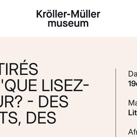
Laden...
TIRÉS
 'QUE LISEZ-
1
R? - DES
TS, DES
L
A