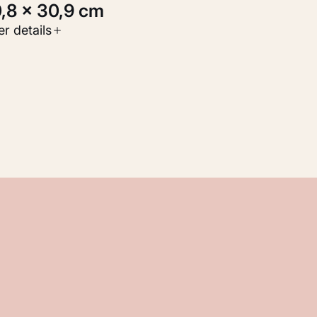
0,8 × 30,9 cm
oort werk
r details
Werken op papier
nventarisnummer
M 110.359