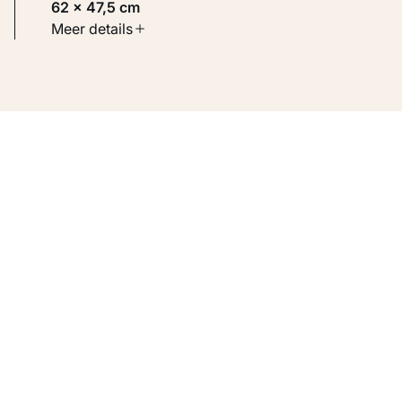
62 × 47,5 cm
Soort werk
Meer details
Werken op papier
Inventarisnummer
KM 121.814