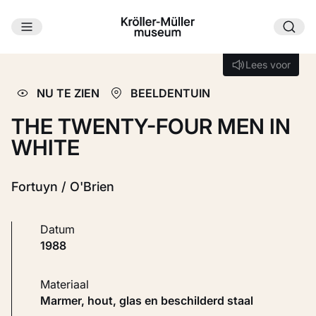
Ga naar hoofdinhoud
Laden...
Lees voor
Lees voor
NU TE ZIEN
BEELDENTUIN
THE TWENTY-FOUR MEN IN
WHITE
Fortuyn / O'Brien
Datum
1988
Materiaal
Marmer, hout, glas en beschilderd staal