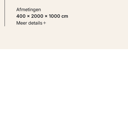
Afmetingen
400 × 2000 × 1000 cm
Soort werk
Meer details
Beelden
Inventarisnummer
KM 112.784