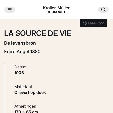
Ga naar hoofdinhoud
Laden...
Lees voor
Lees voor
LA SOURCE DE VIE
De levensbron
Frère Angel 1880
Datum
1908
Materiaal
Olieverf op doek
Afmetingen
170 × 65 cm