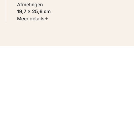
Afmetingen
19,7 × 25,6 cm
Soort werk
Meer details
Werken op papier
Inventarisnummer
KM 101.834