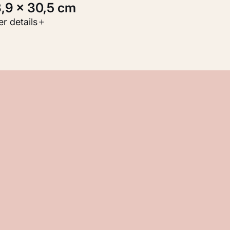
3,9 × 30,5 cm
oort werk
r details
Werken op papier
nventarisnummer
M 104.216