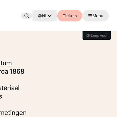
NL
Tickets
Menu
Lees voor
Lees voor
Datum
irca 1868
Materiaal
ts
fmetingen