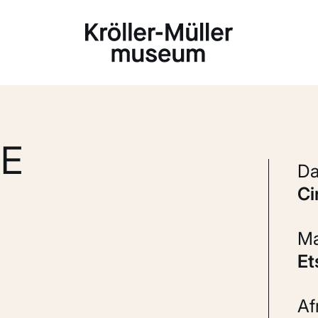
Laden...
VE
c
E
A