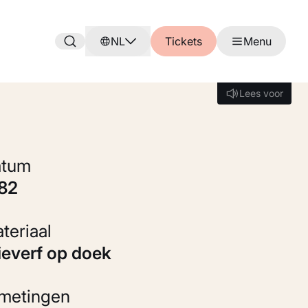
NL
Tickets
Menu
Lees voor
Lees voor
Datum
882
Materiaal
Olieverf op doek
fmetingen