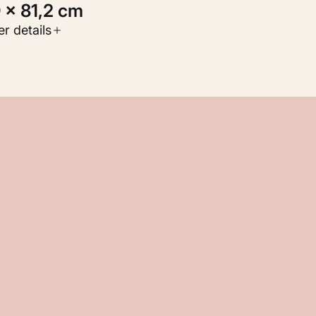
9 × 81,2 cm
oort werk
r details
childerijen
nventarisnummer
M 103.591