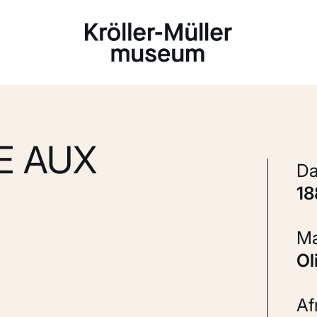
Laden...
E AUX
1
A