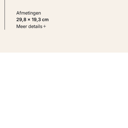
Afmetingen
29,8 × 19,3 cm
Soort werk
Meer details
Werken op papier
Inventarisnummer
KM 101.847