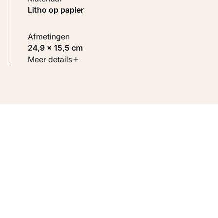
Litho op papier
Afmetingen
24,9 × 15,5 cm
Soort werk
Meer details
Werken op papier
Inventarisnummer
KM 105.435 VERSO