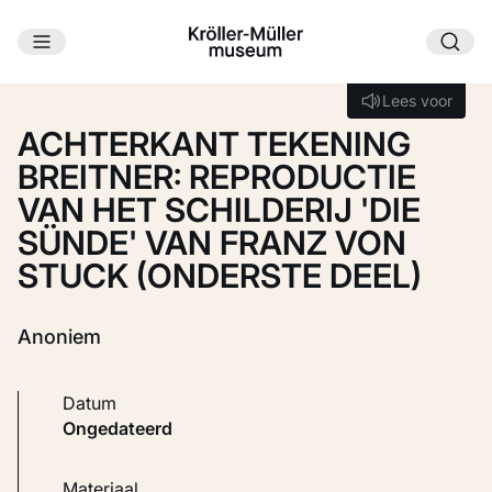
Ga naar hoofdinhoud
Laden...
Lees voor
Lees voor
ACHTERKANT TEKENING
BREITNER: REPRODUCTIE
VAN HET SCHILDERIJ 'DIE
SÜNDE' VAN FRANZ VON
STUCK (ONDERSTE DEEL)
Anoniem
Datum
ongedateerd
Materiaal