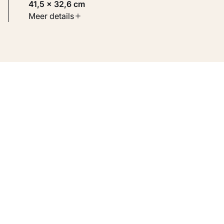
41,5 × 32,6 cm
Soort werk
Meer details
Werken op papier
Inventarisnummer
KM 106.105 VERSO