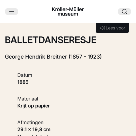
Ga naar hoofdinhoud
Laden...
Lees voor
Lees voor
BALLETDANSERESJE
George Hendrik Breitner (1857 - 1923)
Datum
1885
Materiaal
Krijt op papier
Afmetingen
29,1 × 19,8 cm