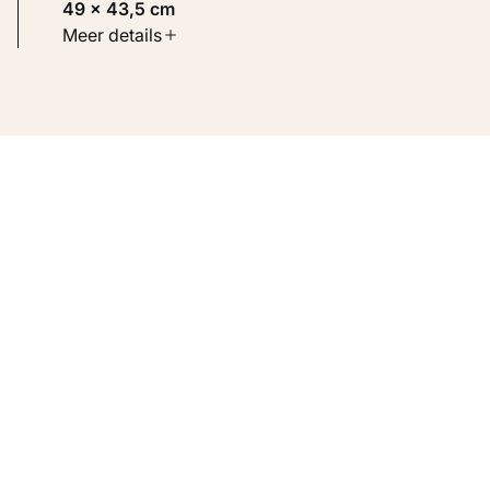
49 × 43,5 cm
Soort werk
Meer details
Werken op papier
Inventarisnummer
KM 119.936