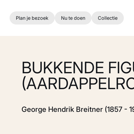
Ga naar hoofdinhoud
Plan je bezoek
Nu te doen
Collectie
BUKKENDE FI
(AARDAPPELRO
George Hendrik Breitner (1857 - 1