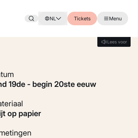
NL
Tickets
Menu
Lees voor
Lees voor
Datum
ind 19de - begin 20ste eeuw
Materiaal
rijt op papier
fmetingen