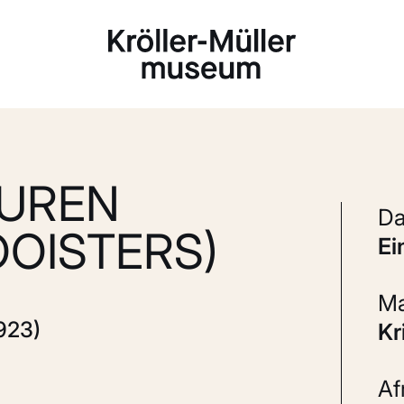
Laden...
GUREN
OISTERS)
e
923)
K
A