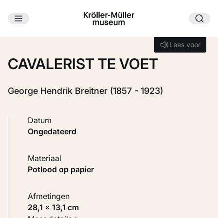
Ga naar hoofdinhoud
Laden...
Lees voor
Lees voor
CAVALERIST TE VOET
George Hendrik Breitner (1857 - 1923)
Datum
ongedateerd
Materiaal
Potlood op papier
Afmetingen
28,1 × 13,1 cm