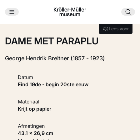
Ga naar hoofdinhoud
Laden...
Lees voor
Lees voor
DAME MET PARAPLU
George Hendrik Breitner (1857 - 1923)
Datum
eind 19de - begin 20ste eeuw
Materiaal
Krijt op papier
Afmetingen
43,1 × 26,9 cm