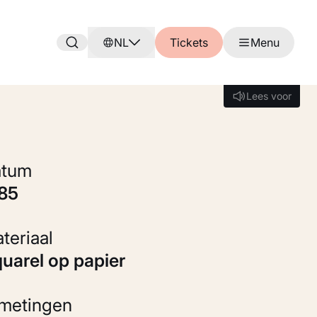
NL
Tickets
Menu
Lees voor
Lees voor
Datum
885
Materiaal
Aquarel op papier
fmetingen