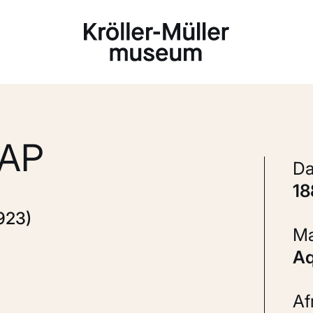
Laden...
AP
1
923)
A