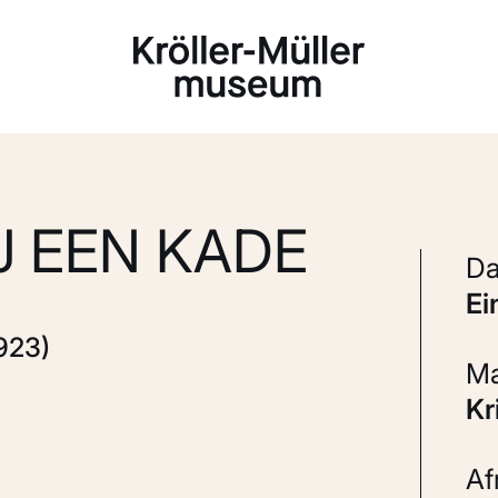
Laden...
J EEN KADE
e
923)
K
A