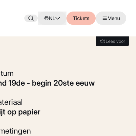
NL
Tickets
Menu
Lees voor
Lees voor
Datum
ind 19de - begin 20ste eeuw
Materiaal
rijt op papier
fmetingen