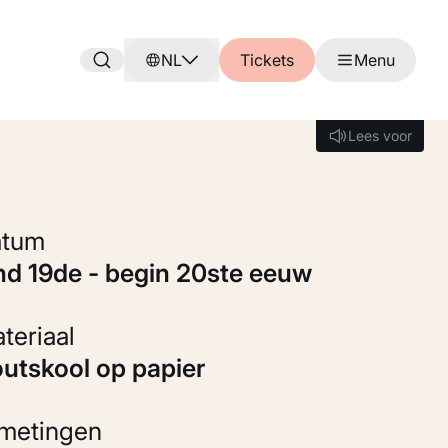
NL
Tickets
Menu
Lees voor
Lees voor
Datum
ind 19de - begin 20ste eeuw
Materiaal
Houtskool op papier
fmetingen