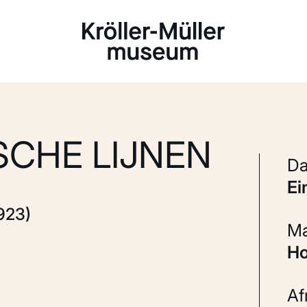
Laden...
CHE LIJNEN
e
923)
A