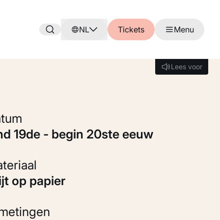
NL
Tickets
Menu
Lees voor
Lees voor
Datum
ind 19de - begin 20ste eeuw
Materiaal
rijt op papier
fmetingen