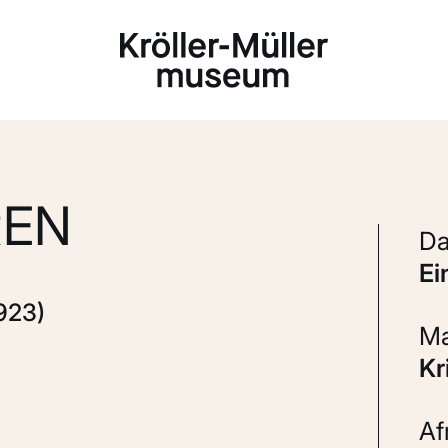
Laden...
REN
e
923)
K
A