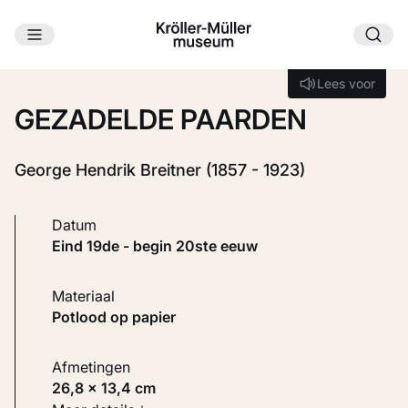
Ga naar hoofdinhoud
Laden...
Lees voor
Lees voor
GEZADELDE PAARDEN
George Hendrik Breitner (1857 - 1923)
Datum
eind 19de - begin 20ste eeuw
Materiaal
Potlood op papier
Afmetingen
26,8 × 13,4 cm