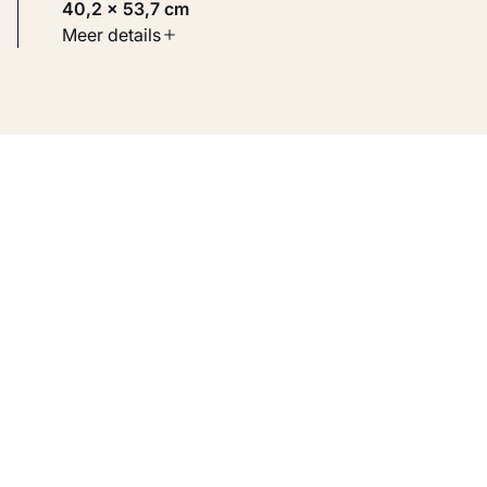
40,2 × 53,7 cm
Soort werk
Meer details
Werken op papier
Inventarisnummer
KM 123.379