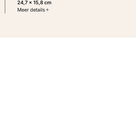
24,7 × 15,8 cm
Soort werk
Meer details
Werken op papier
Inventarisnummer
KM 103.770 VERSO