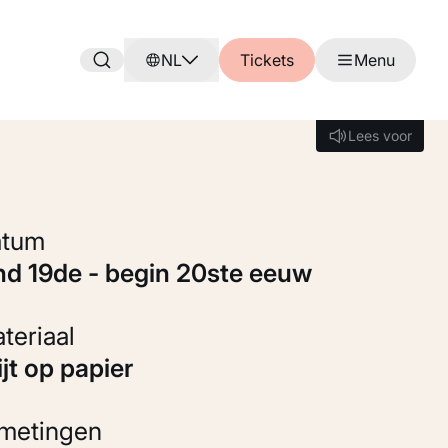
NL
Tickets
Menu
Lees voor
Lees voor
Datum
ind 19de - begin 20ste eeuw
Materiaal
rijt op papier
fmetingen