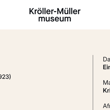
Laden...
e
923)
K
A