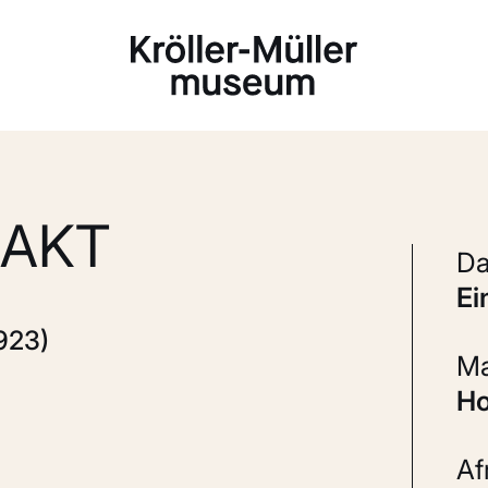
Laden...
AAKT
e
923)
H
A