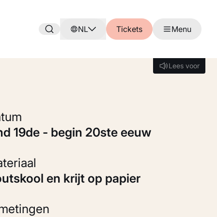
NL
Tickets
Menu
Lees voor
Lees voor
Datum
ind 19de - begin 20ste eeuw
Materiaal
outskool en krijt op papier
fmetingen