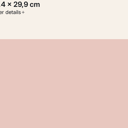
1,4 × 29,9 cm
oort werk
r details
Werken op papier
nventarisnummer
M 117.310