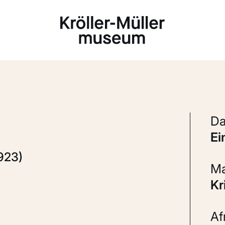
Laden...
e
923)
K
A