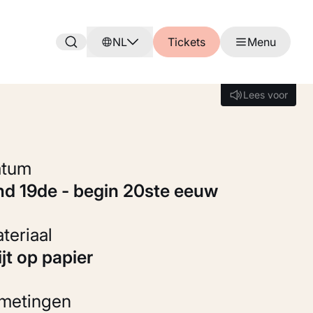
NL
Tickets
Menu
Lees voor
Lees voor
Datum
ind 19de - begin 20ste eeuw
Materiaal
rijt op papier
fmetingen