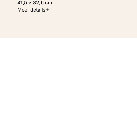
41,5 × 32,6 cm
Soort werk
Meer details
Werken op papier
Inventarisnummer
KM 106.105 RECTO