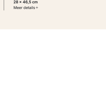
28 × 46,5 cm
Soort werk
Meer details
Werken op papier
Inventarisnummer
KM 107.890 RECTO