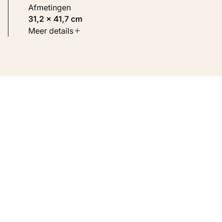
Afmetingen
31,2 × 41,7 cm
Soort werk
Meer details
Werken op papier
Inventarisnummer
KM 105.829 VERSO