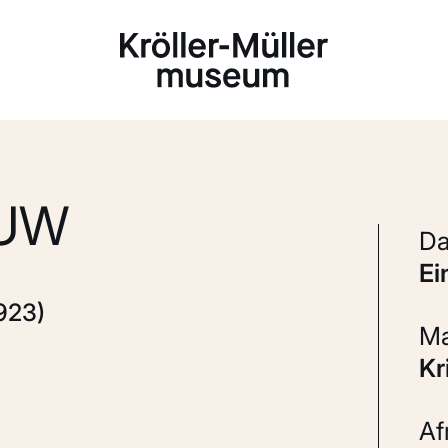
Laden...
OUW
e
923)
K
A