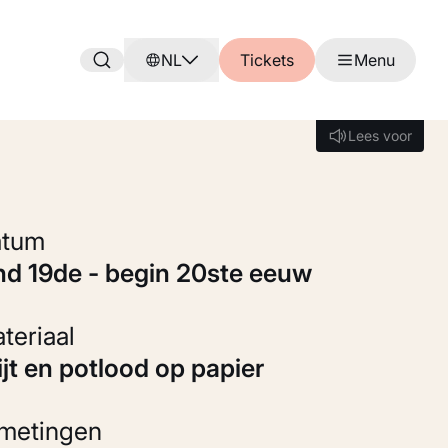
NL
Tickets
Menu
Lees voor
Lees voor
Datum
ind 19de - begin 20ste eeuw
Materiaal
rijt en potlood op papier
fmetingen