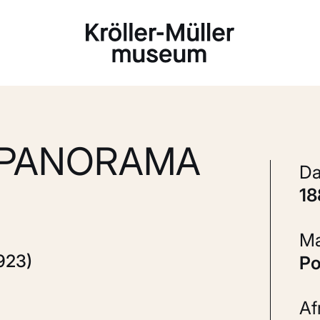
Laden...
'PANORAMA
1
923)
P
A