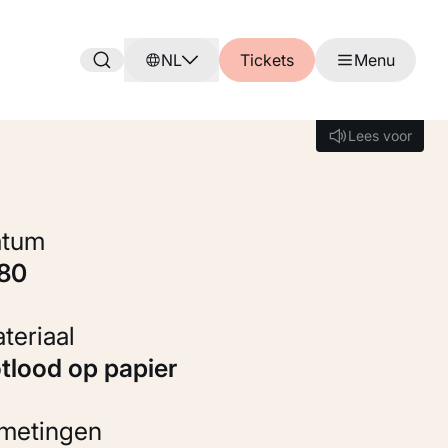
NL
Tickets
Menu
Lees voor
Lees voor
Datum
880
Materiaal
otlood op papier
fmetingen