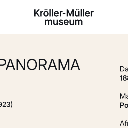
Laden...
'PANORAMA
1
923)
P
A