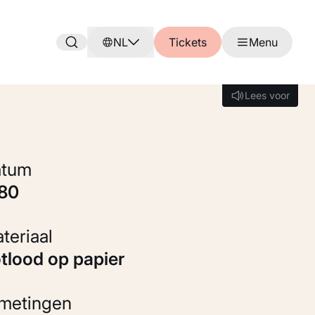
NL
Tickets
Menu
Lees voor
Lees voor
Datum
880
Materiaal
otlood op papier
fmetingen