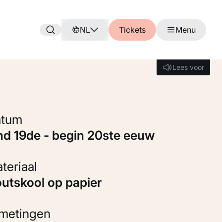
NL
Tickets
Menu
Lees voor
Lees voor
Datum
ind 19de - begin 20ste eeuw
Materiaal
Houtskool op papier
fmetingen