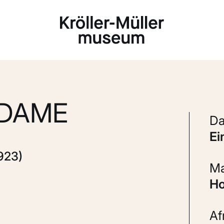
Laden...
DAME
e
923)
A