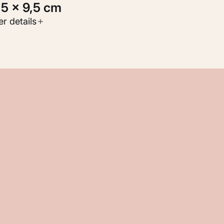
9,5 × 9,5 cm
oort werk
r details
Werken op papier
nventarisnummer
M 110.982