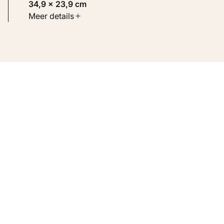
34,9 × 23,9 cm
Soort werk
Meer details
Werken op papier
Inventarisnummer
KM 100.291