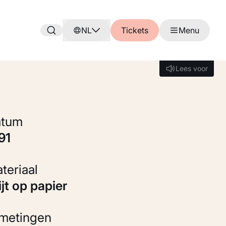
NL
Tickets
Menu
Lees voor
Lees voor
Datum
891
Materiaal
rijt op papier
fmetingen