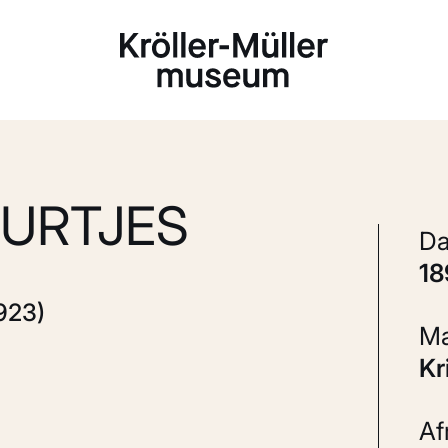
Laden...
UURTJES
1
923)
K
A