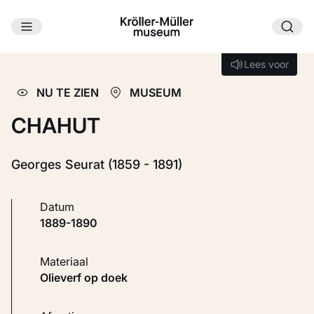
Ga naar hoofdinhoud
Laden...
Lees voor
Lees voor
NU TE ZIEN
MUSEUM
CHAHUT
Georges Seurat (1859 - 1891)
Datum
1889-1890
Materiaal
Olieverf op doek