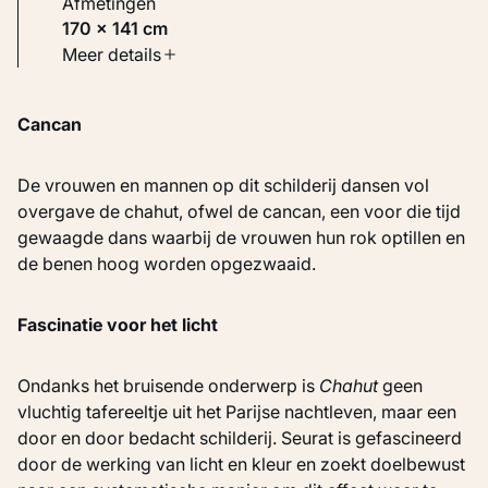
Afmetingen
170 × 141 cm
Soort werk
Meer details
Schilderijen
Cancan
Inventarisnummer
KM 107.757
De vrouwen en mannen op dit schilderij dansen vol
overgave de chahut, ofwel de cancan, een voor die tijd
gewaagde dans waarbij de vrouwen hun rok optillen en
de benen hoog worden opgezwaaid.
Fascinatie voor het licht
Ondanks het bruisende onderwerp is
Chahut
geen
vluchtig tafereeltje uit het Parijse nachtleven, maar een
door en door bedacht schilderij. Seurat is gefascineerd
door de werking van licht en kleur en zoekt doelbewust